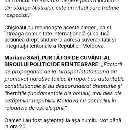
nici măcar nu există o alegere pentru locuitorii
din stânga Nistrului, este un ritual care trebuie
respectat.”
Chișinăul nu recunoaște aceste alegeri, ca și
întreaga comunitate internațională și califică
acțiunea drept sfidare la adresa suveranității și
integrității teritoriale a Republicii Moldova.
Mariana SARÎ, PURTĂTOR DE CUVÂNT AL
BIROULUI POLITICI DE REINTEGRARE:
„Factorii
de propagandă de la Tiraspol întotdeauna au
promovat narative toxice în raport cu autoritățile
constituționale și au desconsiderat drepturile și
libertățile fundamentale ale omului, mai ales ale
cetățenilor Republicii Moldova cu domiciliul în
raioanele de est ale țării.”
Oamenii au fost așteptați la așa numitul vot până
la ora 20.