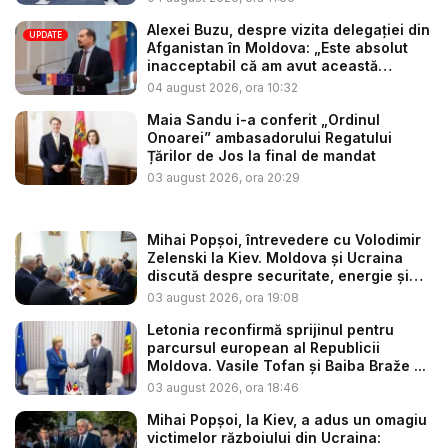
Alexei Buzu, despre vizita delegației din
UPDATE
Afganistan în Moldova: „Este absolut
inacceptabil că am avut această
situaț...
04 august 2026, ora 10:32
Maia Sandu i-a conferit „Ordinul
Onoarei” ambasadorului Regatului
Țărilor de Jos la final de mandat
03 august 2026, ora 20:29
Mihai Popșoi, întrevedere cu Volodimir
Zelenski la Kiev. Moldova și Ucraina
discută despre securitate, energie și
d...
03 august 2026, ora 19:08
Letonia reconfirmă sprijinul pentru
parcursul european al Republicii
Moldova. Vasile Tofan și Baiba Braže ...
03 august 2026, ora 18:46
Mihai Popșoi, la Kiev, a adus un omagiu
victimelor războiului din Ucraina: