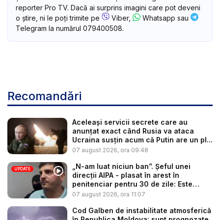
reporter Pro TV. Dacă ai surprins imagini care pot deveni
o știre, ni le poți trimite pe
Viber,
Whatsapp sau
Telegram la numărul 079400508.
Recomandări
Aceleași servicii secrete care au
anunțat exact când Rusia va ataca
Ucraina susțin acum că Putin are un pl...
07 august 2026, ora 09:48
„N-am luat niciun ban”. Șeful unei
UPDATE
direcții AIPA - plasat în arest în
penitenciar pentru 30 de zile: Este
cerc...
07 august 2026, ora 11:07
Cod Galben de instabilitate atmosferică
în Republica Moldova: sunt prognozate