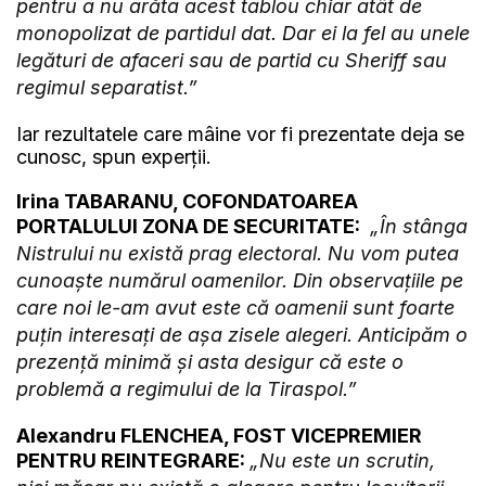
pentru a nu arăta acest tablou chiar atât de
monopolizat de partidul dat. Dar ei la fel au unele
legături de afaceri sau de partid cu Sheriff sau
regimul separatist.”
Iar rezultatele care mâine vor fi prezentate deja se
cunosc, spun experții.
Irina TABARANU, COFONDATOAREA
PORTALULUI ZONA DE SECURITATE:
„În stânga
Nistrului nu există prag electoral. Nu vom putea
cunoaște numărul oamenilor. Din observațiile pe
care noi le-am avut este că oamenii sunt foarte
puțin interesați de așa zisele alegeri. Anticipăm o
prezență minimă și asta desigur că este o
problemă a regimului de la Tiraspol.”
Alexandru FLENCHEA, FOST VICEPREMIER
PENTRU REINTEGRARE:
„Nu este un scrutin,