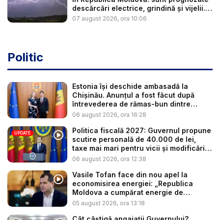
descărcări electrice, grindină și vijelii.
...
07 august 2026, ora 10:06
Politic
Estonia își deschide ambasadă la
Chișinău. Anunțul a fost făcut după
întrevederea de rămas-bun dintre
minis...
06 august 2026, ora 16:28
Politica fiscală 2027: Guvernul propune
UPDATE
scutire personală de 40.000 de lei,
taxe mai mari pentru vicii și modificări
l...
06 august 2026, ora 12:38
Vasile Tofan face din nou apel la
economisirea energiei: „Republica
Moldova a cumpărat energie de
avarie...
05 august 2026, ora 13:18
Cât câștigă angajații Guvernului?