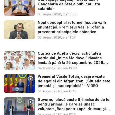
Cancelaria de Stat a publicat lista
salariilor
05 august 2026, ora 13:06
Noul concept al reformei fiscale va fi
anunțat joi. Premierul Vasile Tofan a
prezentat principalele obiective
05 august 2026, ora 11:07
Curtea de Apel a decis: activitatea
partidului „Inima Moldovei” rămâne
limitată până la 25 septembrie 2026.
Re...
04 august 2026, ora 16:38
Premierul Vasile Tofan, despre vizita
delegației din Afganistan: „Situația este
jenantă și inacceptabilă” - VIDEO
04 august 2026, ora 12:46
Guvernul alocă peste 6,5 miliarde de lei
pentru primăriile care se unesc
voluntar: „Bani pentru apă, drumuri și ...
04 august 2026, ora 11:56