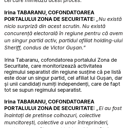
cel care mimează acest proces.”
Irina TABARANU, COFONDATOAREA
PORTALULUI ZONA DE SECURITATE:
„Nu există
nicio surpriză din acest scrutin. Nu există
concurență electorală în regiune pentru că avem
un singur partid activ, partidul afiliat holding-ului
Sheriff, condus de Victor Gușan.”
Irina Tabaranu, cofondatorea portalului Zona de
Securitate, care monitorizează activitatea
regimului separatist din regiune susține că pe listă
este doar un singur partid, cel afiliat lui Gușan, dar
și unii candidați numiți independenți, care de fapt
tot se supun regimului separatist.
Irina TABARANU, COFONDATOAREA
PORTALULUI ZONA DE SECURITATE:
„Ei au fost
înaintați de pretinse colhozuri, colective
muncitorești, colective a unor întreprinderi,