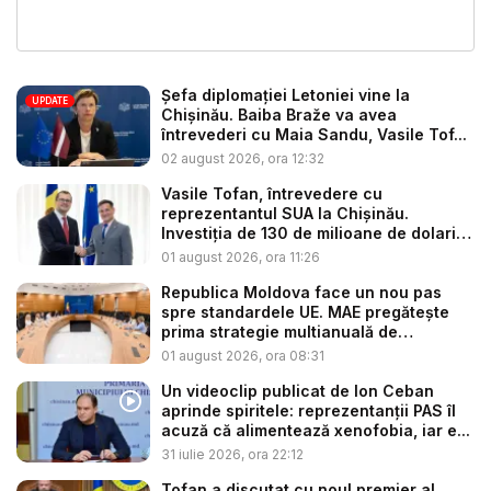
Șefa diplomației Letoniei vine la
UPDATE
Chișinău. Baiba Braže va avea
întrevederi cu Maia Sandu, Vasile Tof...
02 august 2026, ora 12:32
Vasile Tofan, întrevedere cu
reprezentantul SUA la Chișinău.
Investiția de 130 de milioane de dolari
p...
01 august 2026, ora 11:26
Republica Moldova face un nou pas
spre standardele UE. MAE pregătește
prima strategie multianuală de
coopera...
01 august 2026, ora 08:31
Un videoclip publicat de Ion Ceban
aprinde spiritele: reprezentanții PAS îl
acuză că alimentează xenofobia, iar e...
31 iulie 2026, ora 22:12
Tofan a discutat cu noul premier al