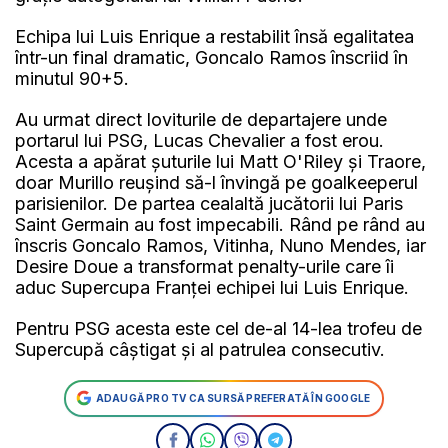
Echipa lui Luis Enrique a restabilit însă egalitatea
într-un final dramatic, Goncalo Ramos înscriid în
minutul 90+5.
Au urmat direct loviturile de departajere unde
portarul lui PSG, Lucas Chevalier a fost erou.
Acesta a apărat șuturile lui Matt O'Riley și Traore,
doar Murillo reușind să-l învingă pe goalkeeperul
parisienilor. De partea cealaltă jucătorii lui Paris
Saint Germain au fost impecabili. Rând pe rând au
înscris Goncalo Ramos, Vitinha, Nuno Mendes, iar
Desire Doue a transformat penalty-urile care îi
aduc Supercupa Franței echipei lui Luis Enrique.
Pentru PSG acesta este cel de-al 14-lea trofeu de
Supercupă câștigat și al patrulea consecutiv.
ADAUGĂ PRO TV CA SURSĂ PREFERATĂ ÎN GOOGLE