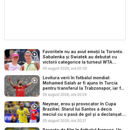
Favoritele nu au avut emoții la Toronto.
Sabalenka și Swiatek au debutat cu
victorii categorice la turneul WTA
1000...
05 august 2026, ora 20:30
Lovitura verii în fotbalul mondial:
Mohamed Salah ar fi ajuns în Turcia
pentru transferul la Trabzonspor, iar f...
05 august 2026, ora 20:24
Neymar, erou și provocator în Cupa
Braziliei. Starul lui Santos a decis
meciul cu o pasă de gol și a declanșat
...
05 august 2026, ora 20:21
Poveste de film în fotbalul francez. Un