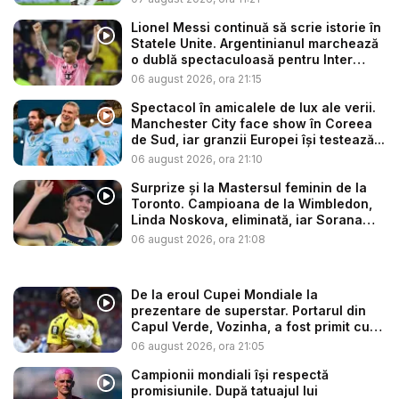
Lionel Messi continuă să scrie istorie în
Statele Unite. Argentinianul marchează
o dublă spectaculoasă pentru Inter
Mia...
06 august 2026, ora 21:15
Spectacol în amicalele de lux ale verii.
Manchester City face show în Coreea
de Sud, iar granzii Europei își testează...
06 august 2026, ora 21:10
Surprize și la Mastersul feminin de la
Toronto. Campioana de la Wimbledon,
Linda Noskova, eliminată, iar Sorana
C...
06 august 2026, ora 21:08
De la eroul Cupei Mondiale la
prezentare de superstar. Portarul din
Capul Verde, Vozinha, a fost primit cu
f...
06 august 2026, ora 21:05
Campionii mondiali își respectă
promisiunile. După tatuajul lui