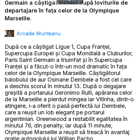
Play
Germain a câștigat trofeul după loviturile de
departajare în fața celor de la Olympique
Video
Marseille.
Arcadie Munteanu
După ce a câștigat Ligue 1, Cupa Franței,
Supercupa Europei și Cupa Mondială a Cluburilor,
Paris Saint Germain a triumfat și în Supercupa
Franței și a făcut-o într-un mod dramatic în fața
celor de la Olympique Marseille. Câștigătorul
balobului de aur Osmane Dembele a fost cel care
a deschis scorul în minutul 13. După o degajare
greșită a portarului Geronimo Rulli, apărarea celor
de la Marseille a pierdut mingea iar Vitinha, dintr-o
atingere, i-a oferit o pasă perfectă lui Dembele,
care a reușit un lob elegant pe portarul
argentinian. Greenwood a restabilit egalitatea în
minutul 76, din penalty, iar după 11 minute,
Olympique Marseille a reușit să treacă în avantaj
grație autogolului lui Willian Pacho.