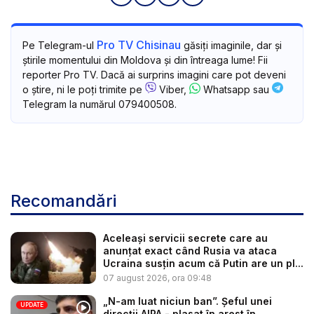
Pro TV Chisinau
Pe Telegram-ul
găsiți imaginile, dar și
știrile momentului din Moldova și din întreaga lume! Fii
reporter Pro TV. Dacă ai surprins imagini care pot deveni
o știre, ni le poți trimite pe
Viber,
Whatsapp sau
Telegram la numărul 079400508.
Recomandări
Aceleași servicii secrete care au
anunțat exact când Rusia va ataca
Ucraina susțin acum că Putin are un pl...
07 august 2026, ora 09:48
„N-am luat niciun ban”. Șeful unei
UPDATE
direcții AIPA - plasat în arest în