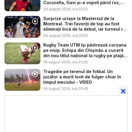
Cucurella, Gavi și-a vopsit părul roz,
aș...
06 august 2026, ora 21:03
Surprize uriașe la Mastersul de la
Montreal. Trei favoriți de top au fost
eliminați încă de la debut, iar turneul r...
06 august 2026, ora 20:52
Rugby Team UTM își păstrează coroana
pe nisip. Echipa din Chișinău a cucerit
din nou titlul național la rugby pe plajă
...
05 august 2026, ora 23:26
Tragedie pe terenul de fotbal. Un
jucător a murit lovit de fulger chiar în
timpul meciului - VIDEO
05 august 2026, ora 20:45