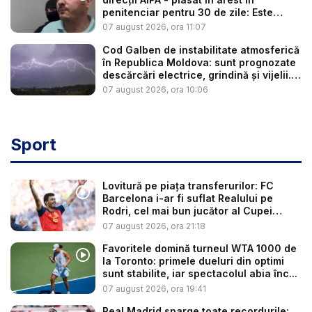
penitenciar pentru 30 de zile: Este
cerc...
07 august 2026, ora 11:07
Cod Galben de instabilitate atmosferică
în Republica Moldova: sunt prognozate
descărcări electrice, grindină și vijelii.
...
07 august 2026, ora 10:06
Sport
Lovitură pe piața transferurilor: FC
Barcelona i-ar fi suflat Realului pe
Rodri, cel mai bun jucător al Cupei
Mon...
07 august 2026, ora 21:18
Favoritele domină turneul WTA 1000 de
la Toronto: primele dueluri din optimi
sunt stabilite, iar spectacolul abia înc...
07 august 2026, ora 19:41
Real Madrid sparge toate recordurile: