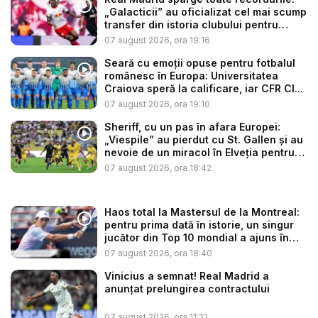
„Galacticii” au oficializat cel mai scump
transfer din istoria clubului pentru
sup...
07 august 2026, ora 19:16
Seară cu emoții opuse pentru fotbalul
românesc în Europa: Universitatea
Craiova speră la calificare, iar CFR Cl...
07 august 2026, ora 19:10
Sheriff, cu un pas în afara Europei:
„Viespile” au pierdut cu St. Gallen și au
nevoie de un miracol în Elveția pentru
a...
07 august 2026, ora 18:42
Haos total la Mastersul de la Montreal:
pentru prima dată în istorie, un singur
jucător din Top 10 mondial a ajuns în
op...
07 august 2026, ora 18:40
Vinicius a semnat! Real Madrid a
anunțat prelungirea contractului
07 august 2026, ora 11:21