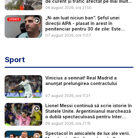
de curent și trafic afectat pe mai mult...
06 august 2026, ora 21:50
„N-am luat niciun ban”. Șeful unei
UPDATE
direcții AIPA - plasat în arest în
penitenciar pentru 30 de zile: Este
cerc...
07 august 2026, ora 11:07
Sport
Vinicius a semnat! Real Madrid a
anunțat prelungirea contractului
07 august 2026, ora 11:21
Lionel Messi continuă să scrie istorie în
Statele Unite. Argentinianul marchează
o dublă spectaculoasă pentru Inter
Mia...
06 august 2026, ora 21:15
Spectacol în amicalele de lux ale verii.