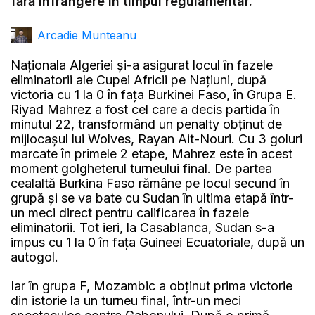
fără înfrângere în timpul regulamentar.
Arcadie Munteanu
Naționala Algeriei și-a asigurat locul în fazele
eliminatorii ale Cupei Africii pe Națiuni, după
victoria cu 1 la 0 în fața Burkinei Faso, în Grupa E.
Riyad Mahrez a fost cel care a decis partida în
minutul 22, transformând un penalty obținut de
mijlocașul lui Wolves, Rayan Ait-Nouri. Cu 3 goluri
marcate în primele 2 etape, Mahrez este în acest
moment golgheterul turneului final. De partea
cealaltă Burkina Faso rămâne pe locul secund în
grupă și se va bate cu Sudan în ultima etapă într-
un meci direct pentru calificarea în fazele
eliminatorii. Tot ieri, la Casablanca, Sudan s-a
impus cu 1 la 0 în fața Guineei Ecuatoriale, după un
autogol.
Iar în grupa F, Mozambic a obținut prima victorie
din istorie la un turneu final, într-un meci