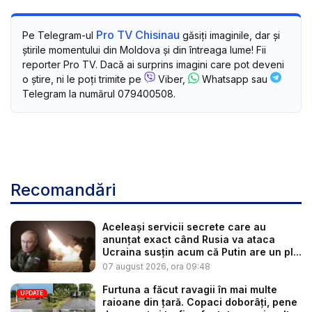
Pro TV Chisinau
Pe Telegram-ul
găsiți imaginile, dar și
știrile momentului din Moldova și din întreaga lume! Fii
reporter Pro TV. Dacă ai surprins imagini care pot deveni
o știre, ni le poți trimite pe
Viber,
Whatsapp sau
Telegram la numărul 079400508.
Recomandări
Aceleași servicii secrete care au
anunțat exact când Rusia va ataca
Ucraina susțin acum că Putin are un pl...
07 august 2026, ora 09:48
Furtuna a făcut ravagii în mai multe
UPDATE
raioane din țară. Copaci doborâți, pene