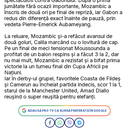
spectaculos contra Gabonului. După o primă
jumătate fără ocazii importante, Mozambic a
înscris de două ori pe final de repriză, iar Gabon a
redus din diferență exact înainte de pauză, prin
vedeta Pierre-Emerick Aubameyang.
La reluare, Mozambic și-a refăcut avansul de
două goluri, Calila marcând cu o lovitură de cap.
Pe un final de meci tensionat Moussounda a
profitat de un balon respins și a făcut 3 la 2, dar
nu mai mult, Mozambic a rezistat și a bifat prima
victorie la un turneu final din Cupa Africii pe
Națiuni.
Iar în derby-ul grupei, favoritele Coasta de Fildeș
și Camerun au încheiat partida indecis, scor 1 la 1,
starul de la Manchester United, Amad Diallo
reușind o super reușită pentru elefanți.
ADAUGĂ PRO TV CA SURSĂ PREFERATĂ ÎN GOOGLE