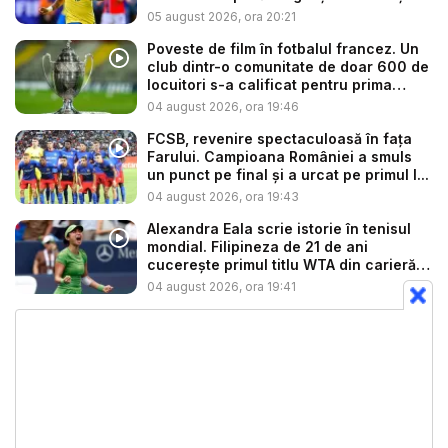
...
05 august 2026, ora 20:21
Poveste de film în fotbalul francez. Un
club dintr-o comunitate de doar 600 de
locuitori s-a calificat pentru prima
dată...
04 august 2026, ora 19:46
FCSB, revenire spectaculoasă în fața
Farului. Campioana României a smuls
un punct pe final și a urcat pe primul l...
04 august 2026, ora 19:43
Alexandra Eala scrie istorie în tenisul
mondial. Filipineza de 21 de ani
cucerește primul titlu WTA din carieră
d...
04 august 2026, ora 19:41