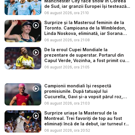
Manchester City face show în Coreea
de Sud, iar granzii Europei își testează...
06 august 2026, ora 21:10
Surprize și la Mastersul feminin de la
Toronto. Campioana de la Wimbledon,
Linda Noskova, eliminată, iar Sorana
C...
06 august 2026, ora 21:08
De la eroul Cupei Mondiale la
prezentare de superstar. Portarul din
Capul Verde, Vozinha, a fost primit cu
f...
06 august 2026, ora 21:05
Campionii mondiali își respectă
promisiunile. După tatuajul lui
Cucurella, Gavi și-a vopsit părul roz,
aș...
06 august 2026, ora 21:03
Surprize uriașe la Mastersul de la
Montreal. Trei favoriți de top au fost
eliminați încă de la debut, iar turneul r...
06 august 2026, ora 20:52