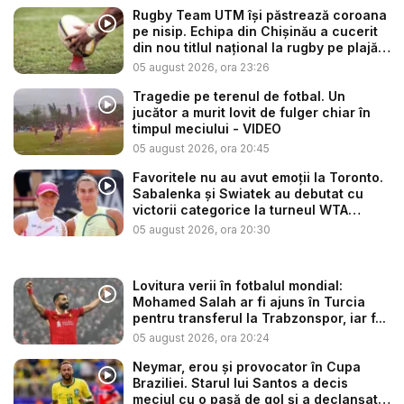
Rugby Team UTM își păstrează coroana
pe nisip. Echipa din Chișinău a cucerit
din nou titlul național la rugby pe plajă
...
05 august 2026, ora 23:26
Tragedie pe terenul de fotbal. Un
jucător a murit lovit de fulger chiar în
timpul meciului - VIDEO
05 august 2026, ora 20:45
Favoritele nu au avut emoții la Toronto.
Sabalenka și Swiatek au debutat cu
victorii categorice la turneul WTA
1000...
05 august 2026, ora 20:30
Lovitura verii în fotbalul mondial:
Mohamed Salah ar fi ajuns în Turcia
pentru transferul la Trabzonspor, iar f...
05 august 2026, ora 20:24
Neymar, erou și provocator în Cupa
Braziliei. Starul lui Santos a decis
meciul cu o pasă de gol și a declanșat