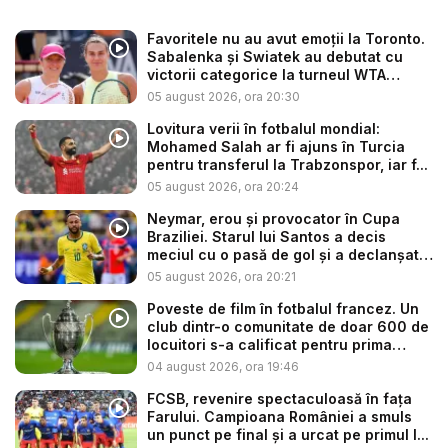
Favoritele nu au avut emoții la Toronto.
Sabalenka și Swiatek au debutat cu
victorii categorice la turneul WTA
1000...
05 august 2026, ora 20:30
Lovitura verii în fotbalul mondial:
Mohamed Salah ar fi ajuns în Turcia
pentru transferul la Trabzonspor, iar f...
05 august 2026, ora 20:24
Neymar, erou și provocator în Cupa
Braziliei. Starul lui Santos a decis
meciul cu o pasă de gol și a declanșat
...
05 august 2026, ora 20:21
Poveste de film în fotbalul francez. Un
club dintr-o comunitate de doar 600 de
locuitori s-a calificat pentru prima
dată...
04 august 2026, ora 19:46
FCSB, revenire spectaculoasă în fața
Farului. Campioana României a smuls
un punct pe final și a urcat pe primul l...