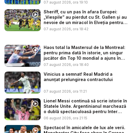
07 august 2026, ora 19:10
Sheriff, cu un pas în afara Europei:
„Viespile” au pierdut cu St. Gallen și au
nevoie de un miracol în Elveția pentru
a...
07 august 2026, ora 18:42
Haos total la Mastersul de la Montreal:
pentru prima dată în istorie, un singur
jucător din Top 10 mondial a ajuns în
op...
07 august 2026, ora 18:40
Vinicius a semnat! Real Madrid a
anunțat prelungirea contractului
07 august 2026, ora 11:21
Lionel Messi continuă să scrie istorie în
Statele Unite. Argentinianul marchează
o dublă spectaculoasă pentru Inter
Mia...
06 august 2026, ora 21:15
Spectacol în amicalele de lux ale verii.
Manchester City face show în Coreea