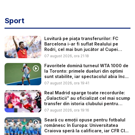
Sport
Lovitură pe piața transferurilor: FC
Barcelona i-ar fi suflat Realului pe
Rodri, cel mai bun jucător al Cupei
Mon...
07 august 2026, ora 21:18
Favoritele domină turneul WTA 1000 de
la Toronto: primele dueluri din optimi
sunt stabilite, iar spectacolul abia înc...
07 august 2026, ora 19:41
Real Madrid sparge toate recordurile:
„Galacticii” au oficializat cel mai scump
transfer din istoria clubului pentru
sup...
07 august 2026, ora 19:16
Seară cu emoții opuse pentru fotbalul
românesc în Europa: Universitatea
Craiova speră la calificare, iar CFR Cl...