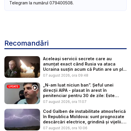
Telegram la numărul 079400508.
Recomandări
Aceleași servicii secrete care au
anunțat exact când Rusia va ataca
Ucraina susțin acum că Putin are un pl...
07 august 2026, ora 09:48
„N-am luat niciun ban”. Șeful unei
UPDATE
direcții AIPA - plasat în arest în
penitenciar pentru 30 de zile: Este
cerc...
07 august 2026, ora 11:07
Cod Galben de instabilitate atmosferică
în Republica Moldova: sunt prognozate
descărcări electrice, grindină și vijelii.
...
07 august 2026, ora 10:06