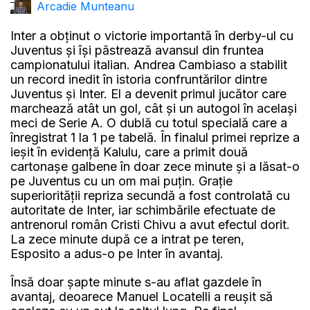
Arcadie Munteanu
Inter a obținut o victorie importantă în derby-ul cu
Juventus și își păstrează avansul din fruntea
campionatului italian. Andrea Cambiaso a stabilit
un record inedit în istoria confruntărilor dintre
Juventus și Inter. El a devenit primul jucător care
marchează atât un gol, cât și un autogol în același
meci de Serie A. O dublă cu totul specială care a
înregistrat 1 la 1 pe tabelă. În finalul primei reprize a
ieșit în evidență Kalulu, care a primit două
cartonașe galbene în doar zece minute și a lăsat-o
pe Juventus cu un om mai puțin. Grație
superiorității repriza secundă a fost controlată cu
autoritate de Inter, iar schimbările efectuate de
antrenorul român Cristi Chivu a avut efectul dorit.
La zece minute după ce a intrat pe teren,
Esposito a adus-o pe Inter în avantaj.
Însă doar șapte minute s-au aflat gazdele în
avantaj, deoarece Manuel Locatelli a reușit să