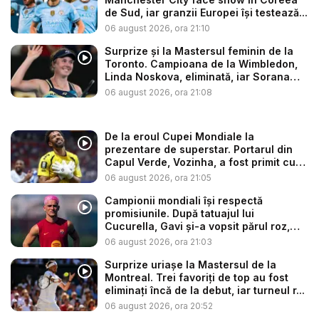
de Sud, iar granzii Europei își testează...
06 august 2026, ora 21:10
Surprize și la Mastersul feminin de la
Toronto. Campioana de la Wimbledon,
Linda Noskova, eliminată, iar Sorana
C...
06 august 2026, ora 21:08
De la eroul Cupei Mondiale la
prezentare de superstar. Portarul din
Capul Verde, Vozinha, a fost primit cu
f...
06 august 2026, ora 21:05
Campionii mondiali își respectă
promisiunile. După tatuajul lui
Cucurella, Gavi și-a vopsit părul roz,
aș...
06 august 2026, ora 21:03
Surprize uriașe la Mastersul de la
Montreal. Trei favoriți de top au fost
eliminați încă de la debut, iar turneul r...
06 august 2026, ora 20:52