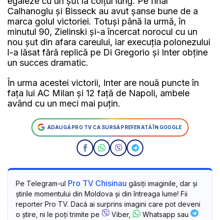
egaleze cu un șut la colțul lung. Pe final
Calhanoglu și Bisseck au avut șanse bune de a
marca golul victoriei. Totuși până la urmă, în
minutul 90, Zielinski și-a încercat norocul cu un
nou șut din afara careului, iar execuția polonezului
l-a lăsat fără replică pe Di Gregorio și Inter obține
un succes dramatic.
În urma acestei victorii, Inter are nouă puncte în
fața lui AC Milan și 12 față de Napoli, ambele
având cu un meci mai puțin.
ADAUGĂ PRO TV CA SURSĂ PREFERATĂ ÎN GOOGLE
Pro TV Chisinau
Pe Telegram-ul
găsiți imaginile, dar și
știrile momentului din Moldova și din întreaga lume! Fii
reporter Pro TV. Dacă ai surprins imagini care pot deveni
o știre, ni le poți trimite pe
Viber,
Whatsapp sau