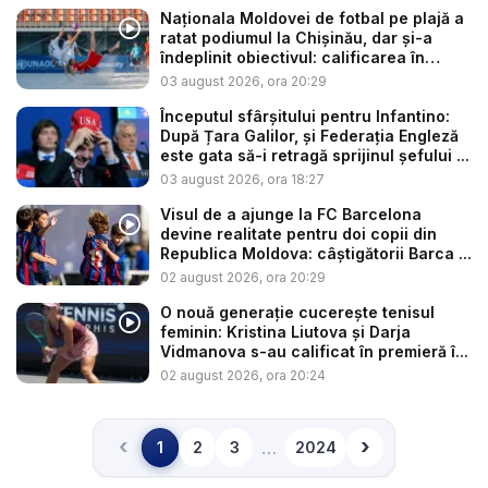
Naționala Moldovei de fotbal pe plajă a
ratat podiumul la Chișinău, dar și-a
îndeplinit obiectivul: calificarea în
Sup...
03 august 2026, ora 20:29
Începutul sfârșitului pentru Infantino:
După Țara Galilor, și Federația Engleză
este gata să-i retragă sprijinul șefului ...
03 august 2026, ora 18:27
Visul de a ajunge la FC Barcelona
devine realitate pentru doi copii din
Republica Moldova: câștigătorii Barca ...
02 august 2026, ora 20:29
O nouă generație cucerește tenisul
feminin: Kristina Liutova și Darja
Vidmanova s-au calificat în premieră î...
02 august 2026, ora 20:24
‹
›
…
1
2
3
2024
Înapoi
Înainte