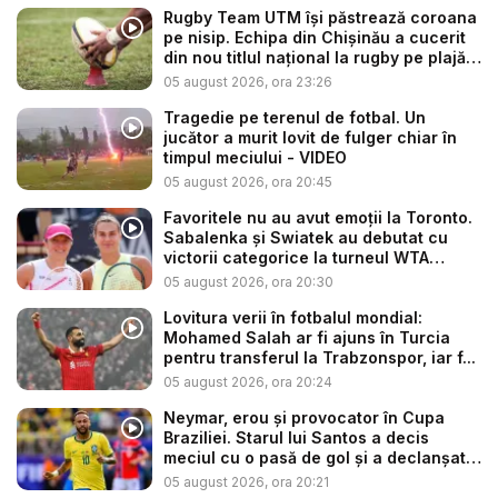
Rugby Team UTM își păstrează coroana
pe nisip. Echipa din Chișinău a cucerit
din nou titlul național la rugby pe plajă
...
05 august 2026, ora 23:26
Tragedie pe terenul de fotbal. Un
jucător a murit lovit de fulger chiar în
timpul meciului - VIDEO
05 august 2026, ora 20:45
Favoritele nu au avut emoții la Toronto.
Sabalenka și Swiatek au debutat cu
victorii categorice la turneul WTA
1000...
05 august 2026, ora 20:30
Lovitura verii în fotbalul mondial:
Mohamed Salah ar fi ajuns în Turcia
pentru transferul la Trabzonspor, iar f...
05 august 2026, ora 20:24
Neymar, erou și provocator în Cupa
Braziliei. Starul lui Santos a decis
meciul cu o pasă de gol și a declanșat
...
05 august 2026, ora 20:21