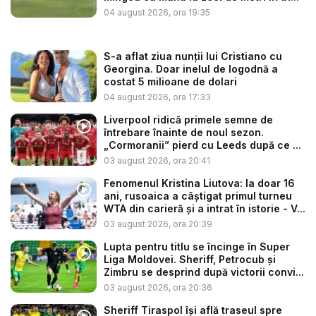
04 august 2026, ora 19:35
S-a aflat ziua nunții lui Cristiano cu
Georgina. Doar inelul de logodnă a
costat 5 milioane de dolari
04 august 2026, ora 17:33
Liverpool ridică primele semne de
întrebare înainte de noul sezon.
„Cormoranii” pierd cu Leeds după ce ...
03 august 2026, ora 20:41
Fenomenul Kristina Liutova: la doar 16
ani, rusoaica a câștigat primul turneu
WTA din carieră și a intrat în istorie - V...
03 august 2026, ora 20:39
Lupta pentru titlu se încinge în Super
Liga Moldovei. Sheriff, Petrocub și
Zimbru se desprind după victorii convi...
03 august 2026, ora 20:36
Sheriff Tiraspol își află traseul spre