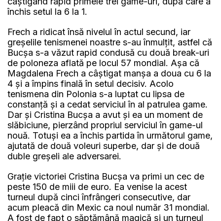
câștigând rapid primele trei game-uri, după care a
închis setul la 6 la 1.
Frech a ridicat însă nivelul în actul secund, iar
greșelile tenismenei noastre s-au înmulțit, astfel că
Bucșa s-a văzut rapid condusă cu două break-uri
de poloneza aflată pe locul 57 mondial. Așa că
Magdalena Frech a câștigat manșa a doua cu 6 la
4 și a împins finală în setul decisiv. Acolo
tenismena din Polonia s-a luptat cu lipsa de
constanță și a cedat serviciul în al patrulea game.
Dar și Cristina Bucșa a avut și ea un moment de
slăbiciune, pierzând propriul serviciul în game-ul
nouă. Totuși ea a închis partida în următorul game,
ajutată de două voleuri superbe, dar și de două
duble greșeli ale adversarei.
Grație victoriei Cristina Bucșa va primi un cec de
peste 150 de miii de euro. Ea venise la acest
turneul după cinci înfrângeri consecutive, dar
acum pleacă din Mexic ca noul număr 31 mondial.
A fost de fapt o săptămână magică și un turneul