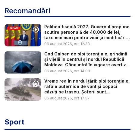
Recomandări
Politica fiscală 2027: Guvernul propune
UPDATE
scutire personală de 40.000 de lei,
taxe mai mari pentru vicii și modificări
l...
06 august 2026, ora 12:38
Cod Galben de ploi torențiale, grindină
și vijelii în centrul și nordul Republicii
Moldova. Când intră în vigoare avertiz...
06 august 2026, ora 14:08
Vreme rea în nordul țării: ploi torențiale,
rafale puternice de vânt și copaci
căzuți pe traseu. Șoferii sunt
îndemnaț...
06 august 2026, ora 17:57
Sport