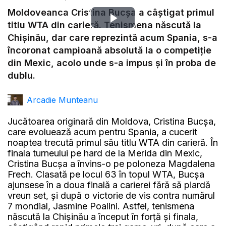
Moldoveanca Cristina Bucșa a câștigat primul
Play
titlu WTA din carieră. Tenismena născută la
Chișinău, dar care reprezintă acum Spania, s-a
Video
încoronat campioană absolută la o competiție
din Mexic, acolo unde s-a impus și în proba de
dublu.
Arcadie Munteanu
Jucătoarea originară din Moldova, Cristina Bucșa,
care evoluează acum pentru Spania, a cucerit
noaptea trecută primul său titlu WTA din carieră. În
finala turneului pe hard de la Merida din Mexic,
Cristina Bucșa a învins-o pe poloneza Magdalena
Frech. Clasată pe locul 63 în topul WTA, Bucșa
ajunsese în a doua finală a carierei fără să piardă
vreun set, și după o victorie de vis contra numărul
7 mondial, Jasmine Poalini. Astfel, tenismena
născută la Chișinău a început în forță și finala,