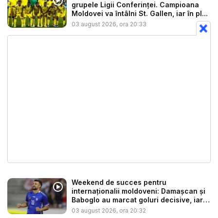
grupele Ligii Conferinței. Campioana
Moldovei va întâlni St. Gallen, iar în pl...
03 august 2026, ora 20:33
Weekend de succes pentru
internaționalii moldoveni: Damașcan și
Baboglo au marcat goluri decisive, iar
M...
03 august 2026, ora 20:32