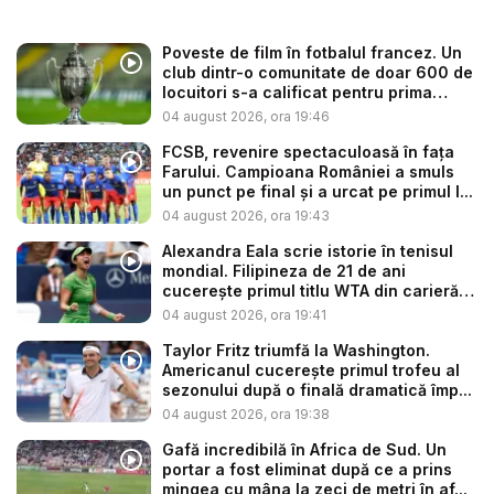
Poveste de film în fotbalul francez. Un
club dintr-o comunitate de doar 600 de
locuitori s-a calificat pentru prima
dată...
04 august 2026, ora 19:46
FCSB, revenire spectaculoasă în fața
Farului. Campioana României a smuls
un punct pe final și a urcat pe primul l...
04 august 2026, ora 19:43
Alexandra Eala scrie istorie în tenisul
mondial. Filipineza de 21 de ani
cucerește primul titlu WTA din carieră
d...
04 august 2026, ora 19:41
Taylor Fritz triumfă la Washington.
Americanul cucerește primul trofeu al
sezonului după o finală dramatică împ...
04 august 2026, ora 19:38
Gafă incredibilă în Africa de Sud. Un
portar a fost eliminat după ce a prins
mingea cu mâna la zeci de metri în af...