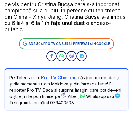
de vis pentru Cristina Bucșa care s-a încoronat
campioană și la dublu. În pereche cu tenismena
din China - Xinyu Jiang, Cristina Bucșa s-a impus
cu 6 la4 și 6 la 1 în fața unui duet olandezo-
britanic.
ADAUGĂ PRO TV CA SURSĂ PREFERATĂ ÎN GOOGLE
Pro TV Chisinau
Pe Telegram-ul
găsiți imaginile, dar și
știrile momentului din Moldova și din întreaga lume! Fii
reporter Pro TV. Dacă ai surprins imagini care pot deveni
o știre, ni le poți trimite pe
Viber,
Whatsapp sau
Telegram la numărul 079400508.