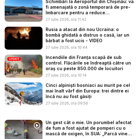
Schimbări la Aeroportul din Chișinău: va
fi amenajată o zonă temporară de pre-
îmbarcare pentru a reduce
aglomerația...
27 iulie 2026, ora 11:42
Rusia a atacat din nou Ucraina: o
bombă ghidată a distrus o casă, iar un
bărbat a fost ucis - VIDEO
27 iulie 2026, ora 10:44
Incendiile din Franța scapă de sub
UPDATE
control. Flăcările se îndreaptă către un
oraș cu peste 850.000 de locuitori
27 iulie 2026, ora 10:14
Cinci alpiniști bosniaci au murit pe cel
mai înalt vârf din Europa: trei dintre ei
încă nu au fost găsiți
27 iulie 2026, ora 09:56
Un gest cât o mie. Un porumbel afectat
de fum a fost ajutat de pomperi cu o
mască de oxigen, în SUA: „Parcă vine