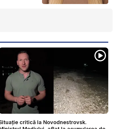
Situație critică la Novodnestrovsk.
Ministrul Mediului, aflat la acumularea de