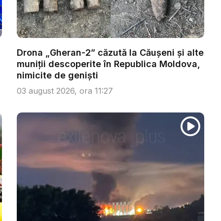
Drona „Gheran-2” căzută la Căușeni și alte
muniții descoperite în Republica Moldova,
nimicite de geniști
03 august 2026, ora 11:27