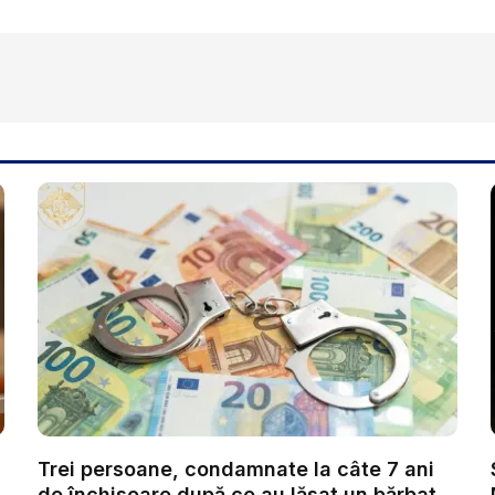
Trei persoane, condamnate la câte 7 ani
de închisoare după ce au lăsat un bărbat