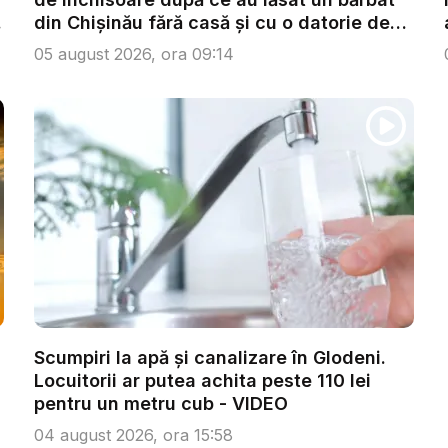
.
din Chișinău fără casă și cu o datorie de
p...
05 august 2026, ora 09:14
Scumpiri la apă și canalizare în Glodeni.
Locuitorii ar putea achita peste 110 lei
pentru un metru cub - VIDEO
04 august 2026, ora 15:58