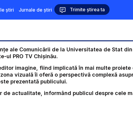
Trimite știrea ta
le știri
Jurnale de știri
iințe ale Comunicării de la Universitatea de Stat di
ite-ul PRO TV Chișinău.
editor imagine, fiind implicată în mai multe proiete
 zona vizuală îi oferă o perspectivă complexă asup
este prezentată publicului.
lor de actualitate, informând publicul despre cele 